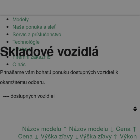
Modely
Naša ponuka a sieť
Servis a príslušenstvo
Technológie
Skladové vozidlá
eMobilita
Firemní zákazníci
O nás
Prinášame vám bohatú ponuku dostupných vozidiel k
okamžitému odberu.
----
dostupných vozidiel
Názov modelu ↑
Názov modelu ↓
Cena ↑
Cena ↓
Výška zľavy ↓
Výška zľavy ↑
Výkon