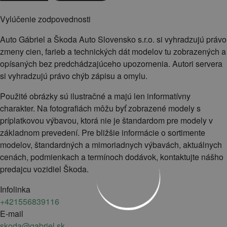
Vylúčenie zodpovednosti
Auto Gábriel a Škoda Auto Slovensko s.r.o. si vyhradzujú právo
zmeny cien, farieb a technických dát modelov tu zobrazených a
opísaných bez predchádzajúceho upozornenia. Autori servera
si vyhradzujú právo chýb zápisu a omylu.
Použité obrázky sú ilustračné a majú len informatívny
charakter. Na fotografiách môžu byť zobrazené modely s
príplatkovou výbavou, ktorá nie je štandardom pre modely v
základnom prevedení. Pre bližšie informácie o sortimente
modelov, štandardných a mimoriadnych výbavách, aktuálnych
cenách, podmienkach a termínoch dodávok, kontaktujte nášho
predajcu vozidiel Škoda.
Infolinka
+421556839116
E-mail
skoda@gabriel.sk