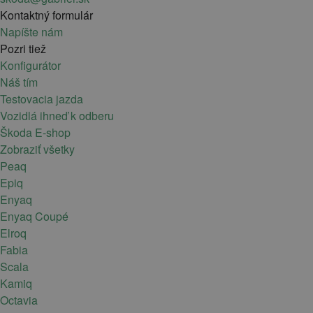
Kontaktný formulár
Napíšte nám
Pozri tiež
Konfigurátor
Náš tím
Testovacia jazda
Vozidlá ihneď k odberu
Škoda E-shop
Zobraziť všetky
Peaq
Epiq
Enyaq
Enyaq Coupé
Elroq
Fabia
Scala
Kamiq
Octavia