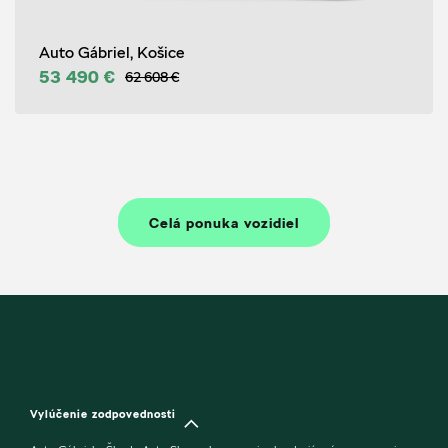
Auto Gábriel, Košice
53 490 €
62 608 €
Celá ponuka vozidiel
Vylúčenie zodpovednosti