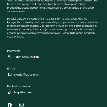
Auto Gábriel a Škoda Auto Slovensko s.r.o. si vyhradzujú právo zmeny cien,
farieb a technických dát modelov tu zobrazených a opísaných bez
predchádzajúceho upozornenia. Autori servera si vyhradzujú právo chýb
zápisu a omylu.
Použité obrázky sú ilustračné a majú len informatívny charakter. Na
fotografiách môžu byť zobrazené modely s príplatkovou výbavou, ktorá nie
je štandardom pre modely v základnom prevedení. Pre bližšie informácie o
sortimente modelov, štandardných a mimoriadnych výbavách, aktuálnych
cenách, podmienkach a termínoch dodávok, kontaktujte nášho predajcu
vozidiel Škoda.
Informácie
+421556839116
E-mail
skoda@gabriel.sk
Kontaktný formulár
Napíšte nám