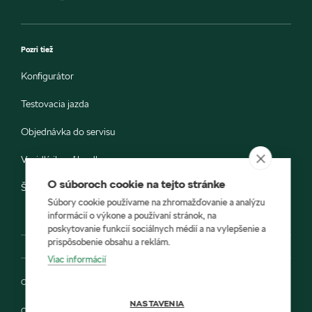
Pozri tiež
Konfigurátor
Testovacia jazda
Objednávka do servisu
Vozidlá ihneď k odberu
O súboroch cookie na tejto stránke
Škoda E-shop
Súbory cookie používame na zhromažďovanie a analýzu
informácií o výkone a používaní stránok, na
poskytovanie funkcií sociálnych médií a na vylepšenie a
prispôsobenie obsahu a reklám.
Viac informácií
Ochrana osobných údajov
NASTAVENIA
Cookies