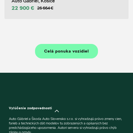
Auto Gábriel, Košice
22 900 €
26 664 €
Celá ponuka vozidiel
Vylúčenie zodpovednosti
Auto Gábriel a Škoda Auto Slovensko s.r.o. si vyhradzujú právo zmeny cien,
farieb a technických dát modelov tu zobrazených a opísaných bez
predchádzajúceho upozornenia. Autori servera si vyhradzujú právo chýb
zápisu a omylu.