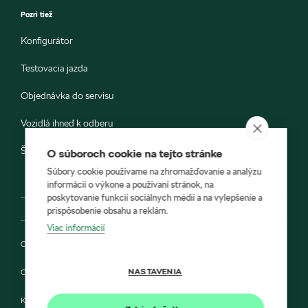
Pozri tiež
Konfigurátor
Testovacia jazda
Objednávka do servisu
Vozidlá ihneď k odberu
Škoda E-shop
O súboroch cookie na tejto stránke
Súbory cookie používame na zhromažďovanie a analýzu
informácií o výkone a používaní stránok, na
poskytovanie funkcií sociálnych médií a na vylepšenie a
prispôsobenie obsahu a reklám.
Viac informácií
Ochrana osobných údajov
NASTAVENIA
Cookies
Kontakt