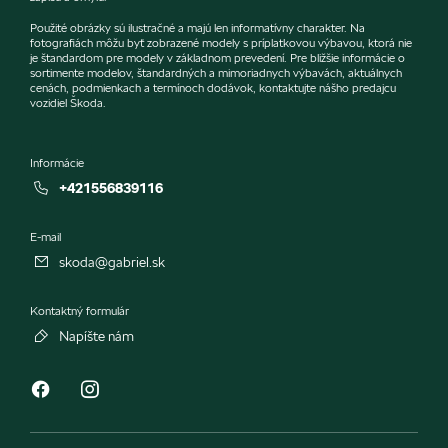
Použité obrázky sú ilustračné a majú len informatívny charakter. Na
fotografiách môžu byť zobrazené modely s príplatkovou výbavou, ktorá nie
je štandardom pre modely v základnom prevedení. Pre bližšie informácie o
sortimente modelov, štandardných a mimoriadnych výbavách, aktuálnych
cenách, podmienkach a termínoch dodávok, kontaktujte nášho predajcu
vozidiel Škoda.
Informácie
+421556839116
E-mail
skoda@gabriel.sk
Kontaktný formulár
Napíšte nám