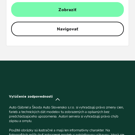
Zobraziť
Navigovať
Vylúčenie zodpovednosti
Auto Gábriel a Škoda Auto Slovensko s.r.o. si vyhradzujú právo zmeny cien,
farieb a technických dát modelov tu zobrazených a opísaných bez
predchádzajúceho upozornenia. Autori servera si vyhradzujú právo chýb
zápisu a omylu.
Použité obrázky sú ilustračné a majú len informatívny charakter. Na
fotografiách môžu byť zobrazené modely s príplatkovou výbavou, ktorá nie