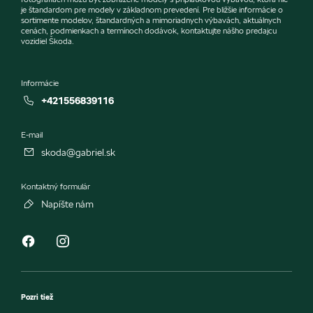
je štandardom pre modely v základnom prevedení. Pre bližšie informácie o
sortimente modelov, štandardných a mimoriadnych výbavách, aktuálnych
cenách, podmienkach a termínoch dodávok, kontaktujte nášho predajcu
vozidiel Škoda.
Informácie
+421556839116
E-mail
skoda@gabriel.sk
Kontaktný formulár
Napíšte nám
Pozri tiež