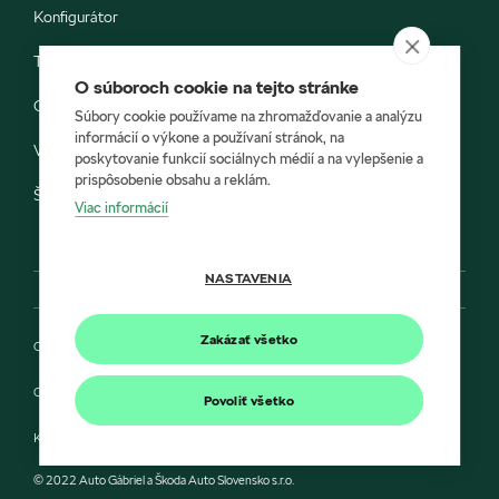
Konfigurátor
Testovacia jazda
O súboroch cookie na tejto stránke
Objednávka do servisu
Súbory cookie používame na zhromažďovanie a analýzu
informácií o výkone a používaní stránok, na
Vozidlá ihneď k odberu
poskytovanie funkcií sociálnych médií a na vylepšenie a
prispôsobenie obsahu a reklám.
Škoda E-shop
Viac informácií
NASTAVENIA
Zakázať všetko
Ochrana osobných údajov
Cookies
Povoliť všetko
Kontakt
© 2022 Auto Gábriel a Škoda Auto Slovensko s.r.o.