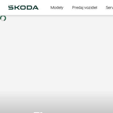
Modely
Predaj vozidiel
Serv