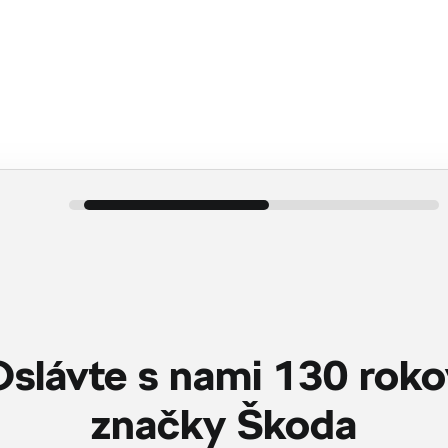
Konfigurátor
Ponuka skladových vozidiel
Oslávte s nami 130 roko
značky Škoda