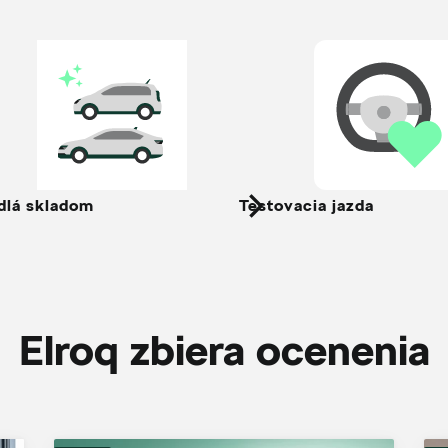
dlá skladom
Testovacia jazda
Elroq zbiera ocenenia