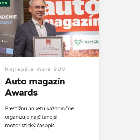
025
Najlepšie malé SUV
Auto magazín
Awards
Prestížnu anketu každoročne
organizuje najčítanejší
motoristický časopis.