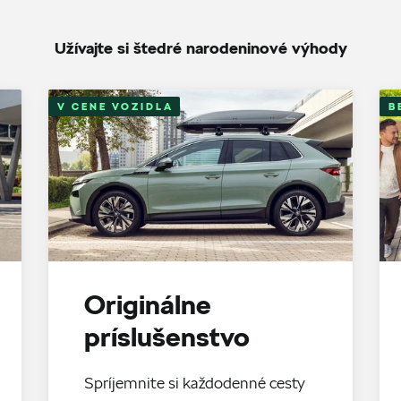
Užívajte si štedré narodeninové výhody
V CENE VOZIDLA
B
Originálne
príslušenstvo
Spríjemnite si každodenné cesty