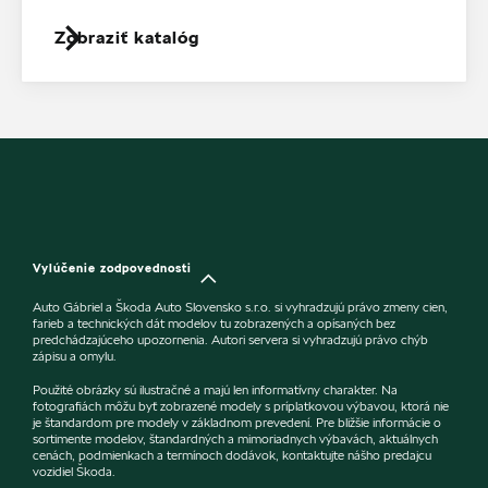
Zobraziť katalóg
Vylúčenie zodpovednosti
Auto Gábriel a Škoda Auto Slovensko s.r.o. si vyhradzujú právo zmeny cien,
farieb a technických dát modelov tu zobrazených a opísaných bez
predchádzajúceho upozornenia. Autori servera si vyhradzujú právo chýb
zápisu a omylu.
Použité obrázky sú ilustračné a majú len informatívny charakter. Na
fotografiách môžu byť zobrazené modely s príplatkovou výbavou, ktorá nie
je štandardom pre modely v základnom prevedení. Pre bližšie informácie o
sortimente modelov, štandardných a mimoriadnych výbavách, aktuálnych
cenách, podmienkach a termínoch dodávok, kontaktujte nášho predajcu
vozidiel Škoda.