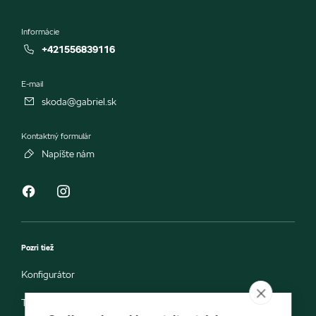
Informácie
+421556839116
E-mail
skoda@gabriel.sk
Kontaktný formulár
Napíšte nám
Pozri tiež
Konfigurátor
Testovacia jazda