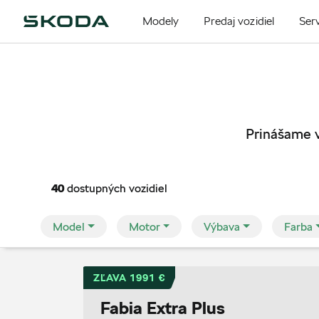
Modely
Predaj vozidiel
Serv
Prinášame 
40
dostupných vozidiel
Model
Motor
Výbava
Farba
ZĽAVA 1991 €
Fabia Extra Plus