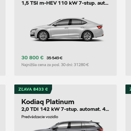
1,5 TSI m-HEV 110 kW 7-stup. automat.
30 800 €
35 549 €
Najnižšia cena za posl. 30 dní:
31280 €
ZĽAVA 8433 €
Kodiaq Platinum
2,0 TDI 142 kW 7-stup. automat. 4x4
Predvádzacie vozidlo