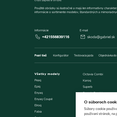
Použité obrázky sú ilustračné a majú len informatívny charakt
informácie o sortimente modelov, štandardných a mimoriadny
Informácie
E-mail
+421556839116
skoda@gabriel.sk
Pozri tiež
Konfigurátor
Testovacia jazda
Objednávka do 
Všetky modely
Octavia Combi
Peaq
Karoq
Epiq
Superb
Enyaq
Superb Combi
Enyaq Coupé
Kodiaq
O súboroch cooki
Elroq
Súbory cookie používa
Fabia
Predaj vozidiel
používaní stránok, na 