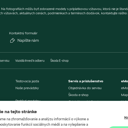
er. Na fotografiách môžu byť zobrazené modely s príplatkovou výbavou, ktorá nie je štan
ch výbavách, aktuálnych cenách, podmienkach a termínoch dodávok, kontaktujte nášho p
Kontaktný formulár
Napíšte nám
servisu
Vozidlá ihneď k odberu
Škoda E-shop
Testovacia jazda
Servis a príslušenstvo
eMob
Naše prevádzky
Objednávka do servisu
eMob
Škoda e-shop
Mapa
Prehľad modelov
Originálne príslušenstvo
Kalk
Aktuálne akciové ponuky
Aktualizácia navigácie
Kalk
e na tejto stránke
Šeková knižka
Poro
N
me na zhromažďovanie a analýzu informácií o výkone a
Výhody pre všetkých
Škoda Connect
Aktu
poskytovanie funkcií sociálnych médií a na vylepšenie a
už od 1 vozidla