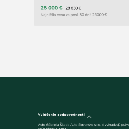
25 000 €
28 630 €
Najnižšia cena za posl. 30 dní:
25000 €
Vylúčenie zodpovednosti
Auto Gábriel a Škoda Auto Slovensko s.r.o. si vyhradzujú prá
chýb zápisu a omylu.