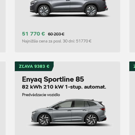
51 770 €
60 203 €
Najnižšia cena za posl. 30 dní:
51770 €
ZĽAVA 9383 €
Enyaq Sportline 85
82 kWh 210 kW 1-stup. automat.
Predvádzacie vozidlo