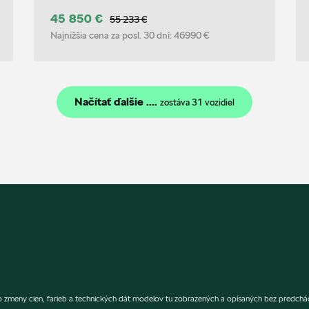
45 850 €
55 233 €
Najnižšia cena za posl. 30 dní:
46990 €
Načítať ďalšie ....
zostáva 31 vozidiel
vo zmeny cien, farieb a technických dát modelov tu zobrazených a opísaných bez predchád