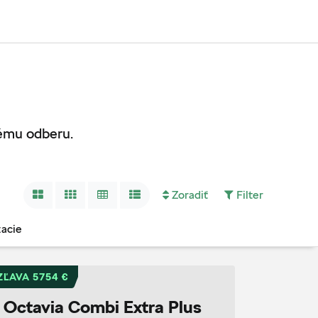
ému odberu.
Zoradiť
Filter
zacie
ZĽAVA 5754 €
Octavia Combi Extra Plus