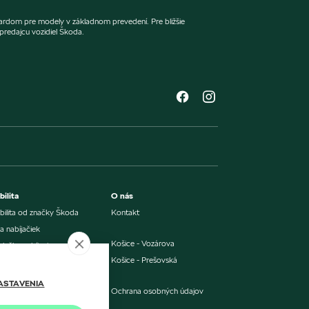
dardom pre modely v základnom prevedení. Pre bližšie
redajcu vozidiel Škoda.
ilita
O nás
ilita od značky Škoda
Kontakt
 nabíjačiek
Košice - Vozárova
ulačka nabíjania
Košice - Prešovská
ulačka úspory
vnanie nákladov
ASTAVENIA
Ochrana osobných údajov
alizácia softvéru