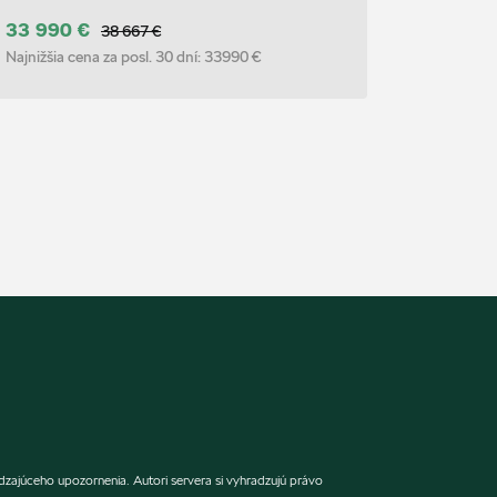
33 990 €
38 667 €
Najnižšia cena za posl. 30 dní:
33990 €
zajúceho upozornenia. Autori servera si vyhradzujú právo