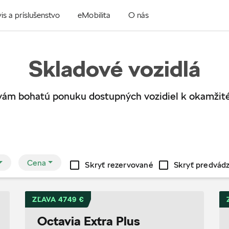
is a príslušenstvo
eMobilita
O nás
Skladové vozidlá
vám bohatú ponuku dostupných vozidiel k okamžit
Cena
Skryť rezervované
Skryť predvád
ZĽAVA 4749 €
Octavia Extra Plus