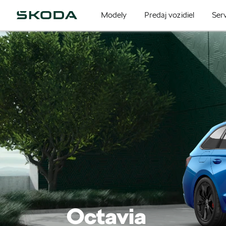
Modely
Predaj vozidiel
Serv
Octavia