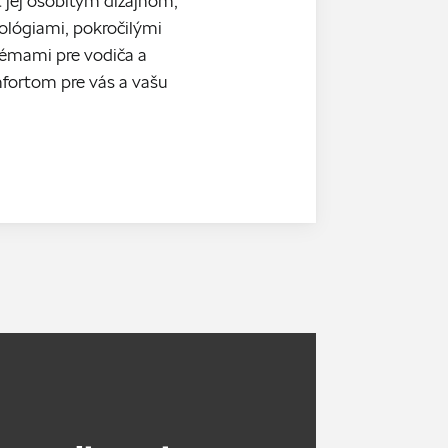
 jej osobitým dizajnom,
lógiami, pokročilými
émami pre vodiča a
ortom pre vás a vašu