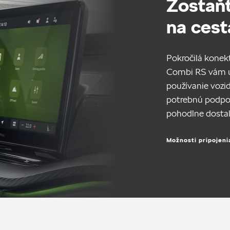
Zostaňt
na cest
Pokročilá konek
Combi RS vám u
používanie vozi
potrebnú podpor
pohodlne dostali
Možnosti pripojeni