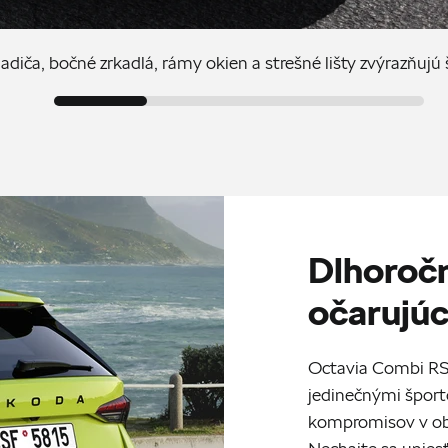
adiča, bočné zrkadlá, rámy okien a strešné lišty zvýrazňujú 
Dlhoročn
očarujúc
Octavia Combi RS 
jedinečnými šport
kompromisov v obl