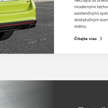
Nechajte sa uniesť
modernými techno
asistenčnými syst
dostatočným komf
rodinu.
Čítajte viac