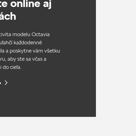
e online aj
ách
tivita modelu Octavia
ľahčí každodenné
dla a poskytne vám všetku
u, aby ste sa včas a
 do cieľa.
a