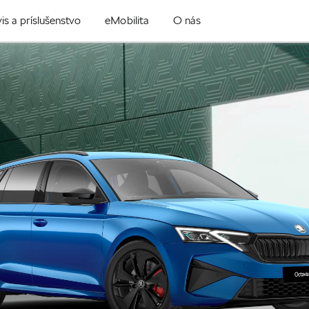
is a príslušenstvo
eMobilita
O nás