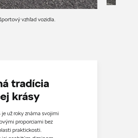
P
športový vzhľad vozidla.
á tradícia
ej krásy
je už roky známa svojimi
ovými proporciami bez
asti praktickosti.