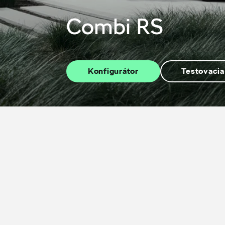
Combi RS
Konfigurátor
Testovacia