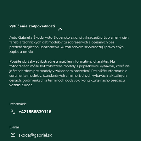
Vylúčenie zodpovednosti
Auto Gábriel a Škoda Auto Slovensko s.r.o. si vyhradzujú právo zmeny cien,
farieb a technických dát modelov tu zobrazených a opísaných bez
predchádzajúceho upozornenia. Autori servera si vyhradzujú právo chýb
zápisu a omylu.
Použité obrázky sú ilustračné a majú len informatívny charakter. Na
fotografiách môžu byť zobrazené modely s príplatkovou výbavou, ktorá nie
je štandardom pre modely v základnom prevedení. Pre bližšie informácie o
sortimente modelov, štandardných a mimoriadnych výbavách, aktuálnych
cenách, podmienkach a termínoch dodávok, kontaktujte nášho predajcu
vozidiel Škoda.
Informácie
+421556839116
E-mail
skoda@gabriel.sk