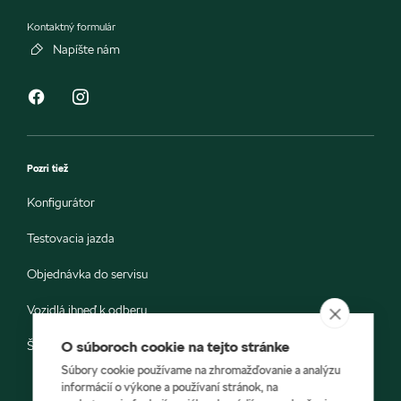
Kontaktný formulár
Napíšte nám
Pozri tiež
Konfigurátor
Testovacia jazda
Objednávka do servisu
Vozidlá ihneď k odberu
Škoda E-shop
O súboroch cookie na tejto stránke
Súbory cookie používame na zhromažďovanie a analýzu
informácií o výkone a používaní stránok, na