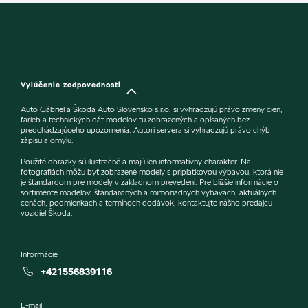
Vylúčenie zodpovednosti
Auto Gábriel a Škoda Auto Slovensko s.r.o. si vyhradzujú právo zmeny cien,
farieb a technických dát modelov tu zobrazených a opísaných bez
predchádzajúceho upozornenia. Autori servera si vyhradzujú právo chýb
zápisu a omylu.
Použité obrázky sú ilustračné a majú len informatívny charakter. Na
fotografiách môžu byť zobrazené modely s príplatkovou výbavou, ktorá nie
je štandardom pre modely v základnom prevedení. Pre bližšie informácie o
sortimente modelov, štandardných a mimoriadnych výbavách, aktuálnych
cenách, podmienkach a termínoch dodávok, kontaktujte nášho predajcu
vozidiel Škoda.
Informácie
+421556839116
E-mail