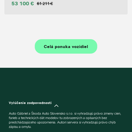
53 100 €
61 211 €
Celá ponuka vozidiel
Vylúčenie zodpovednosti
Auto Gábriel a Škoda Auto Slovensko s.r.o. si vyhradzujú právo zmeny cien,
farieb a technických dát modelov tu zobrazených a opísaných bez
predchádzajúceho upozornenia. Autori servera si vyhradzujú právo chýb
zápisu a omylu.