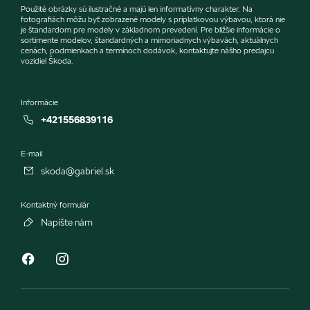
Použité obrázky sú ilustračné a majú len informatívny charakter. Na
fotografiách môžu byť zobrazené modely s príplatkovou výbavou, ktorá nie
je štandardom pre modely v základnom prevedení. Pre bližšie informácie o
sortimente modelov, štandardných a mimoriadnych výbavách, aktuálnych
cenách, podmienkach a termínoch dodávok, kontaktujte nášho predajcu
vozidiel Škoda.
Informácie
+421556839116
E-mail
skoda@gabriel.sk
Kontaktný formulár
Napíšte nám