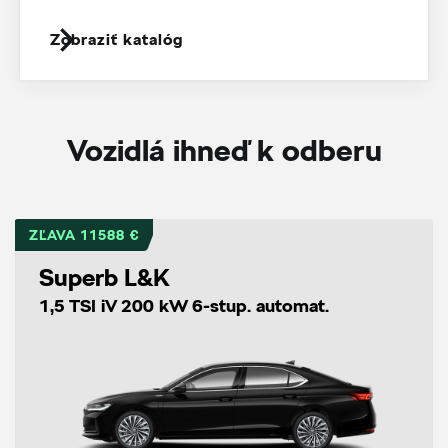
Zobraziť katalóg
Vozidlá ihneď k odberu
ZĽAVA 11588 €
Superb L&K
1,5 TSI iV 200 kW 6-stup. automat.