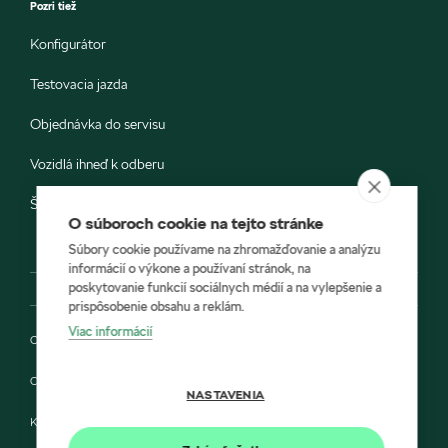
Pozri tiež
Konfigurátor
Testovacia jazda
Objednávka do servisu
Vozidlá ihneď k odberu
Škoda E-shop
O súboroch cookie na tejto stránke
Súbory cookie používame na zhromažďovanie a analýzu
informácií o výkone a používaní stránok, na
poskytovanie funkcií sociálnych médií a na vylepšenie a
prispôsobenie obsahu a reklám.
Viac informácií
Ochrana osobných údajov
Cookies
NASTAVENIA
Kontakt